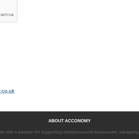
.co.uk
ABOUT ACCONOMY
 with a passion for supporting entrepreneurial businesses; equipping 